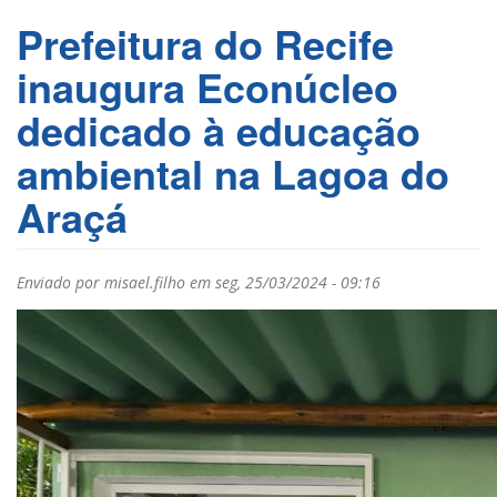
Prefeitura do Recife
inaugura Econúcleo
dedicado à educação
ambiental na Lagoa do
Araçá
Enviado por
misael.filho
em seg, 25/03/2024 - 09:16