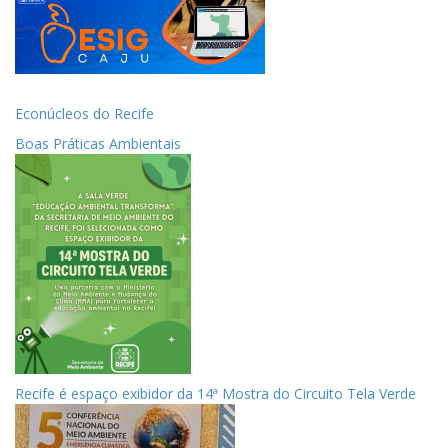
Econúcleos do Recife
Boas Práticas Ambientais
Recife é espaço exibidor da 14ª Mostra do Circuito Tela Verde