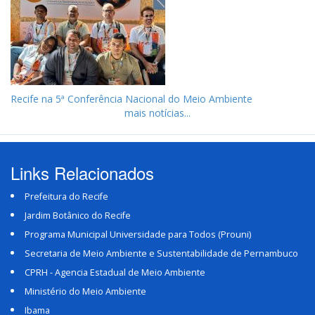
Recife na 5ª Conferência Nacional do Meio Ambiente
mais notícias...
Links Relacionados
Prefeitura do Recife
Jardim Botânico do Recife
Programa Municipal Universidade para Todos (Prouni)
Secretaria de Meio Ambiente e Sustentabilidade de Pernambuco
CPRH - Agencia Estadual de Meio Ambiente
Ministério do Meio Ambiente
Ibama